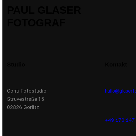
PAUL GLASER
FOTOGRAF
Studio
Kontakt
Conti Fotostudio
hallo@glaserfo
Struvestraße 15
02826 Görlitz
+49 178 147