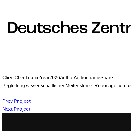
Deutsches Zent
Client
Client name
Year
2026
Author
Author name
Share
Begleitung wissenschaftlicher Meilensteine: Reportage für da
Prev Project
Next Project